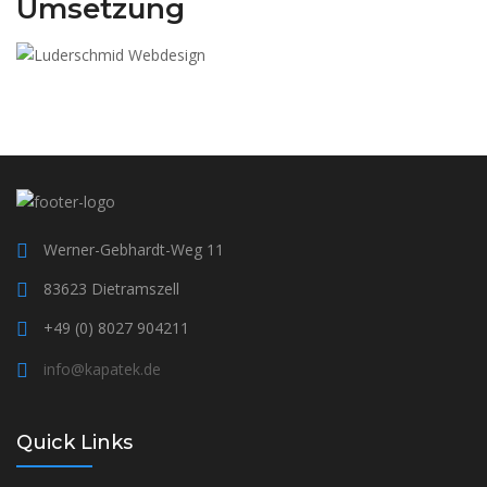
Umsetzung
Werner-Gebhardt-Weg 11
83623 Dietramszell
+49 (0) 8027 904211
info@kapatek.de
Quick Links